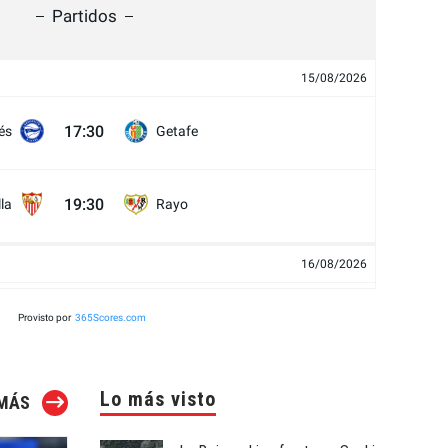
Partidos
15/08/2026
17:30
és
Getafe
19:30
lla
Rayo
16/08/2026
de
15:00
Villarreal
Provisto por
365Scores.com
er
17:00
ol
Levante UD
Lo más visto
 MÁS