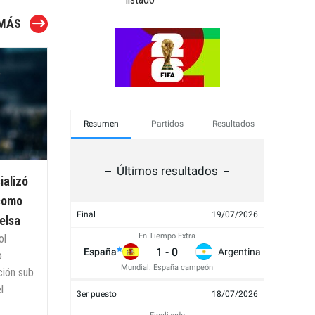
 MÁS
Últimos resultados
Resumen
Partidos
Resultados
Últimos resultados
ializó
 como
Final
19/07/2026
ielsa
En Tiempo Extra
ol
1
-
0
España
Argentina
o
Mundial: España campeón
ción sub
l
3er puesto
18/07/2026