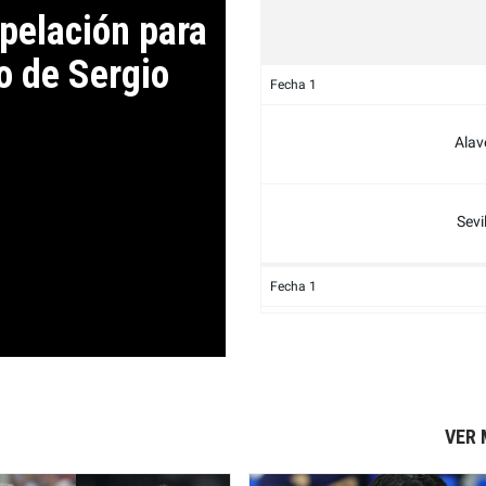
apelación para
o de Sergio
Fecha 1
Alav
Sevi
Fecha 1
Racing 
Santand
Espany
VER