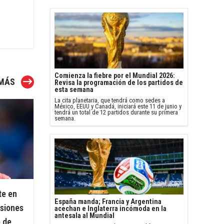
En Tiempo Extra
1
-
2
Noruega
Inglaterra
Comienza la fiebre por el Mundial 2026:
 MÁS
Revisa la programación de los partidos de
esta semana
La cita planetaria, que tendrá como sedes a
México, EEUU y Canadá, iniciará este 11 de junio y
tendrá un total de 12 partidos durante su primera
semana.
te en
España manda; Francia y Argentina
esiones
acechan e Inglaterra incómoda en la
antesala al Mundial
 de