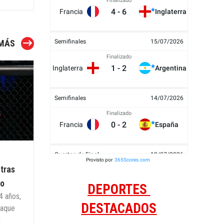
Finalizado
4
-
6
Francia
Inglaterra
 MÁS
Semifinales
15/07/2026
Finalizado
1
-
2
Inglaterra
Argentina
Semifinales
14/07/2026
Finalizado
0
-
2
Francia
España
Cuartos de Final
12/07/2026
Provisto por
365Scores.com
 tras
En Tiempo Extra
3
-
1
Argentina
Suiza
co
DEPORTES
34 años,
DESTACADOS
taque
Cuartos de Final
11/07/2026
n