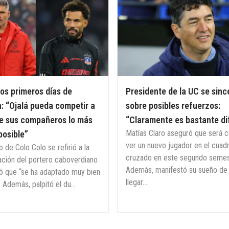
Cel
los primeros días de
Presidente de la UC se sinc
: “Ojalá pueda competir a
sobre posibles refuerzos:
de sus compañeros lo más
“Claramente es bastante dif
Matías Claro aseguró que será 
posible”
ver un nuevo jugador en el cuad
o de Colo Colo se refirió a la
cruzado en este segundo semes
ación del portero caboverdiano
Además, manifestó su sueño de
ó que “se ha adaptado muy bien
llegar...
. Además, palpitó el du...