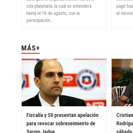
cita planetaria, la cual se extenderá
pagó bas
hasta el 16 de agosto, con la
el servic
participación...
MÁS+
Fiscalía y SII presentan apelación
Cristia
para revocar sobreseimiento de
Rodrígu
Sergio Jadue
sábado 