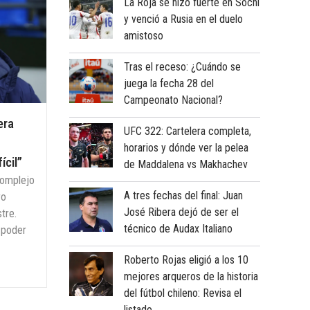
La Roja se hizo fuerte en Sochi
19:30
ta
Osasuna
y venció a Rusia en el duelo
amistoso
Tras el receso: ¿Cuándo se
juega la fecha 28 del
Campeonato Nacional?
era
UFC 322: Cartelera completa,
horarios y dónde ver la pelea
ícil”
de Maddalena vs Makhachev
complejo
A tres fechas del final: Juan
ro
José Ribera dejó de ser el
tre.
técnico de Audax Italiano
 poder
Roberto Rojas eligió a los 10
mejores arqueros de la historia
del fútbol chileno: Revisa el
listado