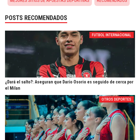
MEJORES SITIOS DE APUESTAS DEPORTIVAS
RECOMENDADOS
POSTS RECOMENDADOS
FUTBOL INTERNACIONAL
¿Dará el salto?: Aseguran que Darío Osorio es seguido de cerca por
el Milan
OTROS DEPORTES