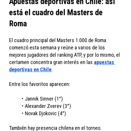
Apuestas deportivas en Chile: así 
está el cuadro del Masters de 
Roma
El cuadro principal del Masters 1.000 de Roma 
comenzó esta semana y reúne a varios de los 
mejores jugadores del ranking ATP, y por lo mismo, el 
certamen concentra gran interés en las 
apuestas 
deportivas en Chile
.
Entre los favoritos aparecen:
Jannik Sinner (1°)
Alexander Zverev (3°)
Novak Djokovic (4°)
También hay presencia chilena en el torneo. 