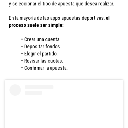
y seleccionar el tipo de apuesta que desea realizar.
En la mayoría de las apps apuestas deportivas, 
el 
proceso suele ser simple:
Crear una cuenta.
Depositar fondos.
Elegir el partido.
Revisar las cuotas.
Confirmar la apuesta.