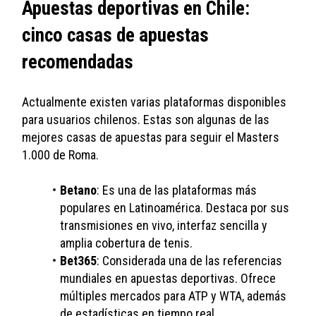
Apuestas deportivas en Chile: 
cinco casas de apuestas 
recomendadas
Actualmente existen varias plataformas disponibles 
para usuarios chilenos. Estas son algunas de las 
mejores casas de apuestas para seguir el Masters 
1.000 de Roma.
Betano
: Es una de las plataformas más 
populares en Latinoamérica. Destaca por sus 
transmisiones en vivo, interfaz sencilla y 
amplia cobertura de tenis.
Bet365
: Considerada una de las referencias 
mundiales en apuestas deportivas. Ofrece 
múltiples mercados para ATP y WTA, además 
de estadísticas en tiempo real.