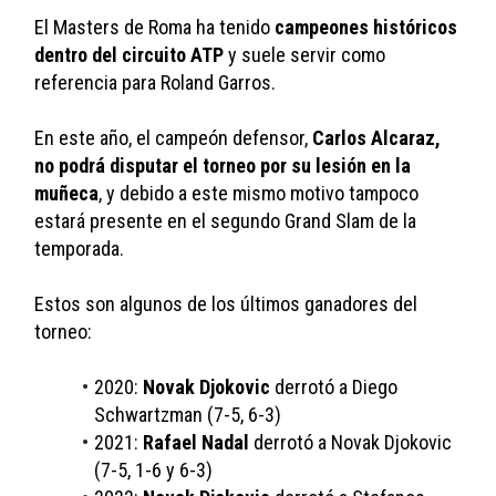
El Masters de Roma ha tenido 
campeones históricos 
dentro del circuito ATP
 y suele servir como 
referencia para Roland Garros. 
En este año, el campeón defensor, 
Carlos Alcaraz, 
no podrá disputar el torneo por su lesión en la 
muñeca
, y debido a este mismo motivo tampoco 
estará presente en el segundo Grand Slam de la 
temporada.
Estos son algunos de los últimos ganadores del 
torneo:
2020: 
Novak Djokovic
 derrotó a Diego 
Schwartzman (7-5, 6-3)
2021: 
Rafael Nadal
 derrotó a Novak Djokovic 
(7-5, 1-6 y 6-3)