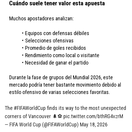
Cuándo suele tener valor esta apuesta
Muchos apostadores analizan:
Equipos con defensas débiles
Selecciones ofensivas
Promedio de goles recibidos
Rendimiento como local o visitante
Necesidad de ganar el partido
Durante la fase de grupos del Mundial 2026, este 
mercado podría tener bastante movimiento debido al 
estilo ofensivo de varias selecciones favoritas.
The
#FIFAWorldCup
finds its way to the most unexpected
corners of Vancouver 🌲⚽
pic.twitter.com/bthRG4vzrM
— FIFA World Cup (@FIFAWorldCup)
May 18, 2026