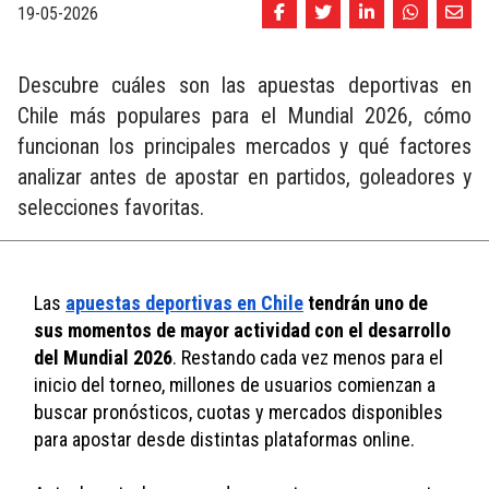
19-05-2026
Descubre cuáles son las apuestas deportivas en
Chile más populares para el Mundial 2026, cómo
funcionan los principales mercados y qué factores
analizar antes de apostar en partidos, goleadores y
selecciones favoritas.
Las 
apuestas deportivas en Chile
 tendrán uno de 
sus momentos de mayor actividad con el desarrollo 
del Mundial 2026
. Restando cada vez menos para el 
inicio del torneo, millones de usuarios comienzan a 
buscar pronósticos, cuotas y mercados disponibles 
para apostar desde distintas plataformas online.