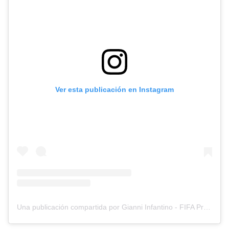
Ver esta publicación en Instagram
Una publicación compartida por Gianni Infantino - FIFA President (@gianni_infantino)