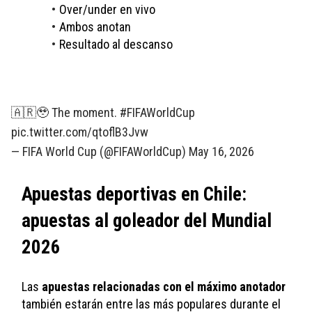
Over/under en vivo
Ambos anotan
Resultado al descanso
🇦🇷🥹 The moment.
#FIFAWorldCup
pic.twitter.com/qtoflB3Jvw
— FIFA World Cup (@FIFAWorldCup)
May 16, 2026
Apuestas deportivas en Chile: 
apuestas al goleador del Mundial 
2026
Las 
apuestas relacionadas con el máximo anotador 
también estarán entre las más populares durante el 