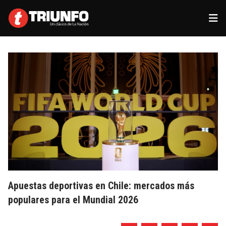
Apuestas deportivas en Chile: mercados más
populares para el Mundial 2026