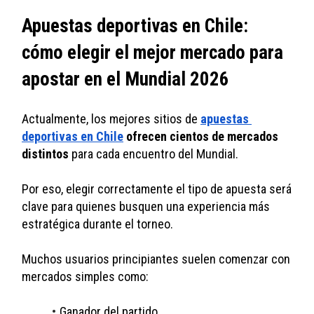
Apuestas deportivas en Chile: 
cómo elegir el mejor mercado para 
apostar en el Mundial 2026
Actualmente, los mejores sitios de 
apuestas 
deportivas en Chile
 ofrecen cientos de mercados 
distintos
 para cada encuentro del Mundial.
Por eso, elegir correctamente el tipo de apuesta será 
clave para quienes busquen una experiencia más 
estratégica durante el torneo.
Muchos usuarios principiantes suelen comenzar con 
mercados simples como:
Ganador del partido