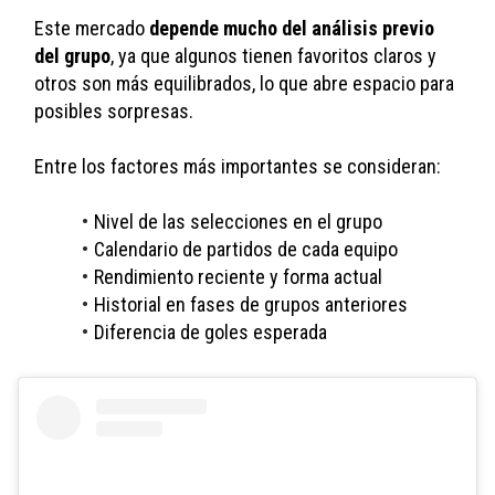
Este mercado 
depende mucho del análisis previo 
del grupo
, ya que algunos tienen favoritos claros y 
otros son más equilibrados, lo que abre espacio para 
posibles sorpresas.
Entre los factores más importantes se consideran:
Nivel de las selecciones en el grupo
Calendario de partidos de cada equipo
Rendimiento reciente y forma actual
Historial en fases de grupos anteriores
Diferencia de goles esperada