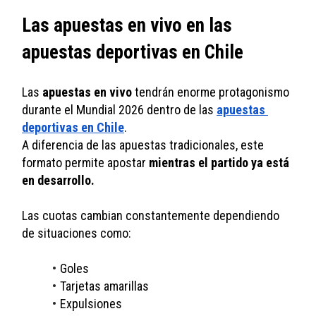
Las apuestas en vivo en las 
apuestas deportivas en Chile
Las 
apuestas en vivo
 tendrán enorme protagonismo 
durante el Mundial 2026 dentro de las 
apuestas 
deportivas en Chile
.
A diferencia de las apuestas tradicionales, este 
formato permite apostar 
mientras el partido ya está 
en desarrollo.
Las cuotas cambian constantemente dependiendo 
de situaciones como:
Goles
Tarjetas amarillas
Expulsiones