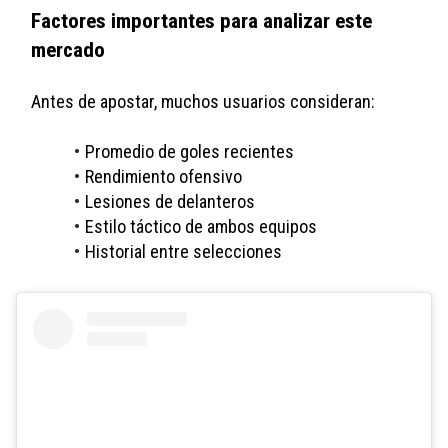
Factores importantes para analizar este 
mercado
Antes de apostar, muchos usuarios consideran:
Promedio de goles recientes
Rendimiento ofensivo
Lesiones de delanteros
Estilo táctico de ambos equipos
Historial entre selecciones