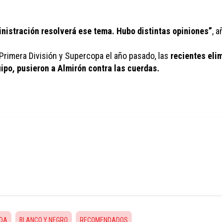
dministración resolverá ese tema. Hubo distintas opiniones”
, 
imera División y Supercopa el año pasado, las 
recientes eli
uipo, pusieron a Almirón contra las cuerdas.
IDA
BLANCO Y NEGRO
RECOMENDADOS