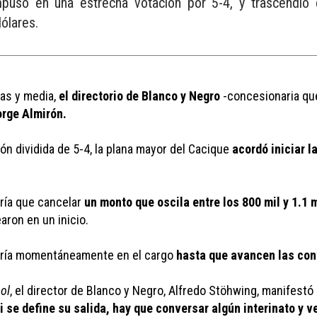
mpuso en una estrecha votación por 5-4, y trascendió 
ólares.
as y media, 
el directorio de Blanco y Negro
 -concesionaria que
orge Almirón.
ión dividida de 5-4, la plana mayor del Cacique 
acordó iniciar l
ría que cancelar 
un monto que oscila entre los 800 mil y 1.1
aron en un inicio.
dría momentáneamente en el cargo 
hasta que avancen las co
ol
, el director de Blanco y Negro, Alfredo Stöhwing, manifestó
se define su salida, hay que conversar algún interinato y ver