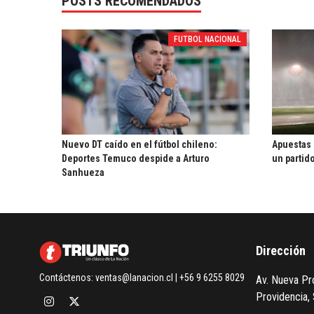
POSTS RECOMENDADOS
FUTBOL NACIONAL
Nuevo DT caído en el fútbol chileno:
Apuestas 
Deportes Temuco despide a Arturo
un partid
Sanhueza
Dirección
Contáctenos:
ventas@lanacion.cl
| +56 9 6255 8029
Av. Nueva Pro
Providencia, 