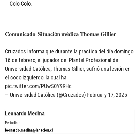
Colo Colo.
𝐂𝐨𝐦𝐮𝐧𝐢𝐜𝐚𝐝𝐨: 𝐒𝐢𝐭𝐮𝐚𝐜𝐢ó𝐧 𝐦é𝐝𝐢𝐜𝐚 𝐓𝐡𝐨𝐦𝐚𝐬 𝐆𝐢𝐥𝐥𝐢𝐞𝐫
Cruzados informa que durante la práctica del día domingo
16 de febrero, el jugador del Plantel Profesional de
Universidad Católica, Thomas Gillier, sufrió una lesión en
el codo izquierdo, la cual ha…
pic.twitter.com/PUwS0Y9RHc
— Universidad Católica (@Cruzados)
February 17, 2025
Leonardo Medina
Periodista
leonardo.medina@lanacion.cl