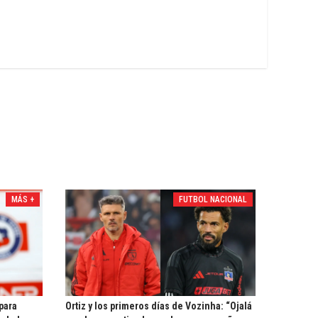
MÁS +
FUTBOL NACIONAL
 para
Ortiz y los primeros días de Vozinha: “Ojalá