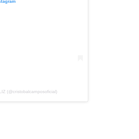
stagram
Z (@cristobalcamposoficial)