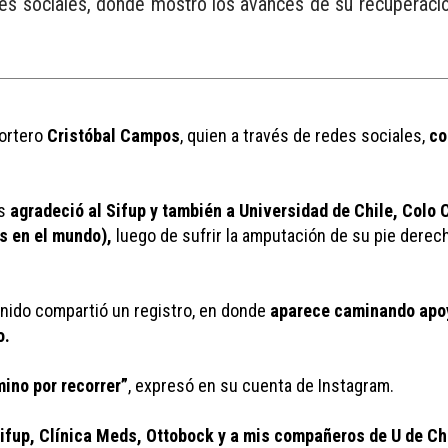
des sociales, donde mostró los avances de su recuperació
ortero 
Cristóbal Campos
, quien a través de redes sociales, 
co
s 
agradeció al Sifup y también a Universidad de Chile, Colo Co
s en el mundo), 
luego de sufrir la amputación de su pie derec
nido compartió un registro, en donde 
aparece caminando apoya
. 
ino por recorrer”
, expresó en su cuenta de Instagram. 
Sifup, Clínica Meds, Ottobock y a mis compañeros de U de Chi