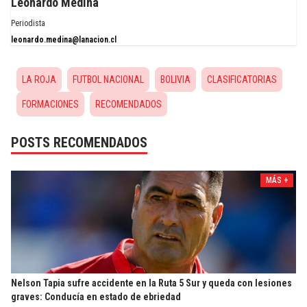
Leonardo Medina
Periodista
leonardo.medina@lanacion.cl
LA ROJA
FUTBOL NACIONAL
BOLIVIA
CLASIFICATORIAS
FORMACIONES
RECOMENDADOS
POSTS RECOMENDADOS
MÁS +
Nelson Tapia sufre accidente en la Ruta 5 Sur y queda con lesiones
graves: Conducía en estado de ebriedad