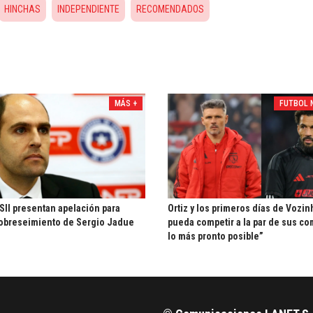
HINCHAS
INDEPENDIENTE
RECOMENDADOS
MÁS +
FUTBOL 
 SII presentan apelación para
Ortiz y los primeros días de Vozin
obreseimiento de Sergio Jadue
pueda competir a la par de sus c
lo más pronto posible”