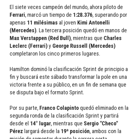
El siete veces campeón del mundo, ahora piloto de 
Ferrari
, marcó un tiempo de 
1:28.376
, superando por 
apenas 
11 milésimas
 al joven 
Kimi Antonelli 
(Mercedes)
. La tercera posición quedó en manos de 
Max Verstappen (Red Bull)
, mientras que 
Charles 
Leclerc (Ferrari)
 y 
George Russell (Mercedes)
completaron los cinco primeros lugares. 
Hamilton dominó la clasificación Sprint de principio a 
fin y buscará este sábado transformar la pole en una 
victoria frente a su público, en un fin de semana que 
se disputa bajo el formato Sprint. 
Por su parte, 
Franco Colapinto
 quedó eliminado en la 
segunda ronda de la clasificación Sprint y partirá 
desde el 
14° lugar
, mientras que 
Sergio "Checo" 
Pérez
 largará desde la 
19ª posición
, ambos con la 
misión de remontar durante la carrera corta. 