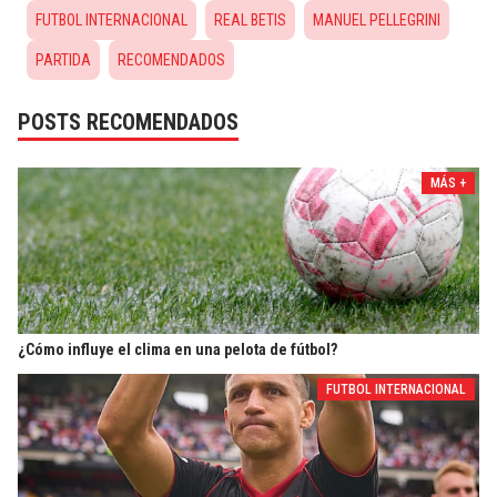
FUTBOL INTERNACIONAL
REAL BETIS
MANUEL PELLEGRINI
PARTIDA
RECOMENDADOS
POSTS RECOMENDADOS
MÁS +
¿Cómo influye el clima en una pelota de fútbol?
FUTBOL INTERNACIONAL