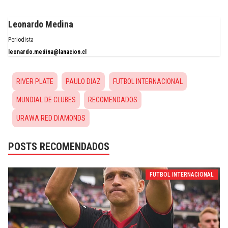
Leonardo Medina
Periodista
leonardo.medina@lanacion.cl
RIVER PLATE
PAULO DIAZ
FUTBOL INTERNACIONAL
MUNDIAL DE CLUBES
RECOMENDADOS
URAWA RED DIAMONDS
POSTS RECOMENDADOS
FUTBOL INTERNACIONAL