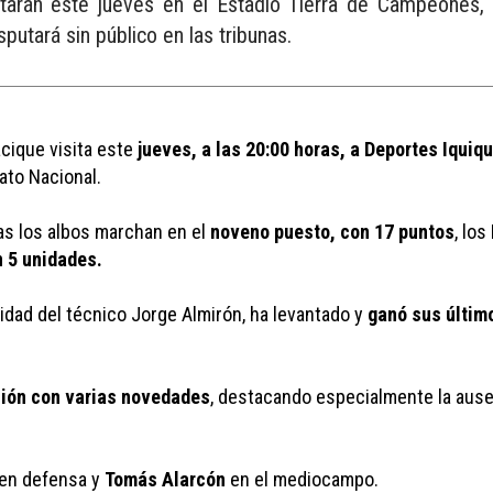
tarán este jueves en el Estadio Tierra de Campeones, 
utará sin público en las tribunas.
acique visita este 
jueves, a las 20:00 horas, a Deportes Iquiq
ato Nacional.
s los albos marchan en el 
noveno puesto, con 17 puntos
, lo
n 5 unidades.
uidad del técnico Jorge Almirón, ha levantado y 
ganó sus últim
ción con varias novedades
, destacando especialmente la ause
 en defensa y 
Tomás Alarcón
 en el mediocampo.