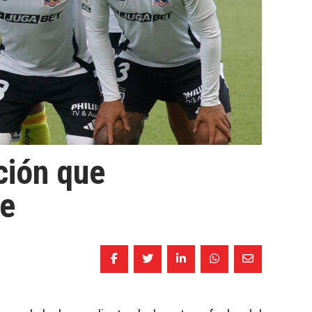
ción que
ue