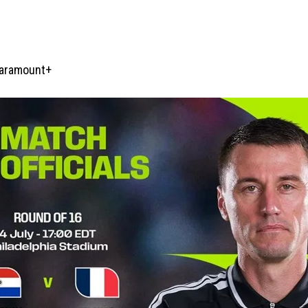
 Paramount+