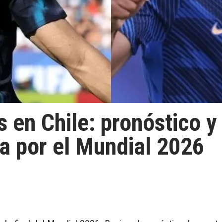
 en Chile: pronóstico y
a por el Mundial 2026