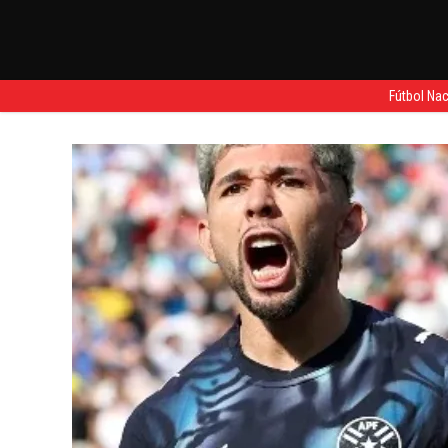
Fútbol Nac