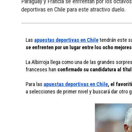
Paraguay y Francia se enfrentan por los octavos
deportivas en Chile para este atractivo duelo.
Las 
apuestas deportivas en Chile
 tendrán este s
se enfrenten por un lugar entre los ocho mejores
La Albirroja llega como una de las grandes sorpre
franceses han 
confirmado su candidatura al títu
Para las 
apuestas deportivas en Chile
, el favor
a selecciones de primer nivel y buscará dar otro g