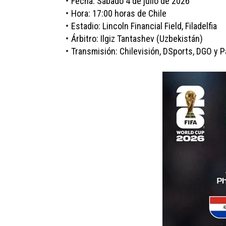
Fecha: Sábado 4 de julio de 2026
Hora: 17:00 horas de Chile
Estadio: Lincoln Financial Field, Filadelfia
Árbitro: Ilgiz Tantashev (Uzbekistán)
Transmisión: Chilevisión, DSports, DGO y