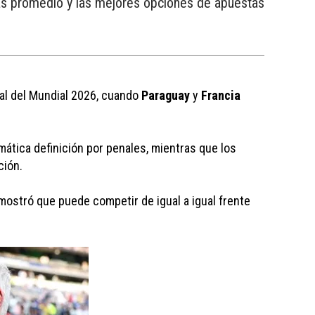
otas promedio y las mejores opciones de apuestas
al del Mundial 2026, cuando 
Paraguay 
y 
Francia 
mática definición por penales, mientras que los 
ción.
ostró que puede competir de igual a igual frente 