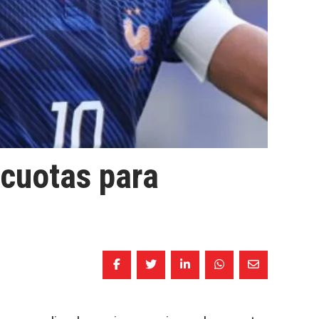
 cuotas para