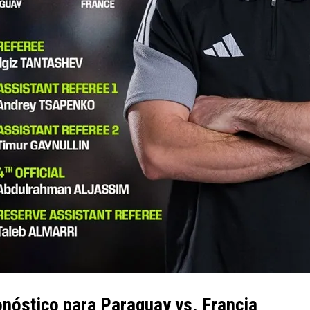
onóstico para Paraguay vs. Francia