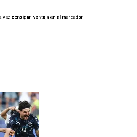
na vez consigan ventaja en el marcador.